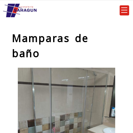
Mamparas de
baño