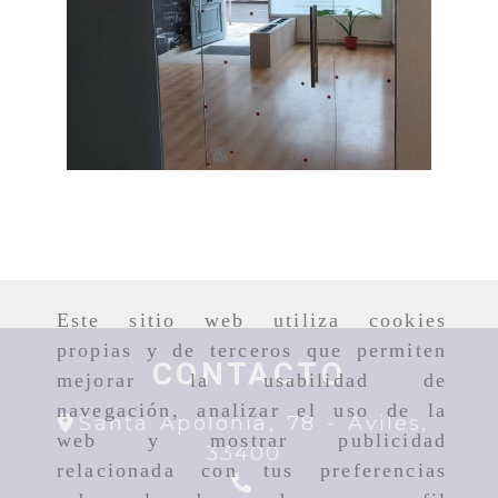
Puerta con
freno en el
Ampliar
accesorio
bajo
Este sitio web utiliza cookies
propias y de terceros que permiten
CONTACTO
mejorar la usabilidad de
navegación, analizar el uso de la
Santa Apolonia, 78 -
Aviles,
web y mostrar publicidad
33400
relacionada con tus preferencias