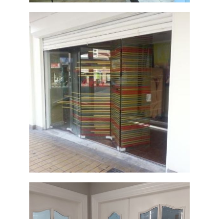
Puertas de
cristal lacado
Ampliar
amarillo
Puertas
plegables
Ampliar
con sistema
sacheco