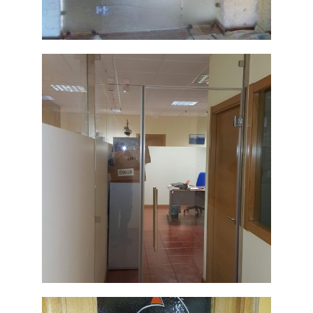
Frente de
puerta y
Ampliar
laterales fijos
con cristal
templado
mate
Frente de