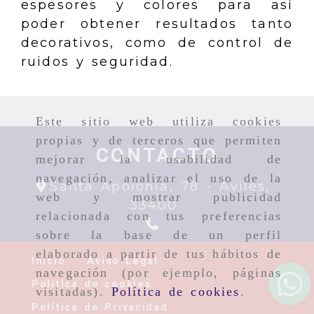
espesores y colores para así
poder obtener resultados tanto
decorativos, como de control de
ruidos y seguridad.
Este sitio web utiliza cookies
propias y de terceros que permiten
CONTACTO
mejorar la usabilidad de
navegación, analizar el uso de la
Santa Apolonia, 78 -
Aviles,
web y mostrar publicidad
33400
relacionada con tus preferencias
sobre la base de un perfil
elaborado a partir de tus hábitos de
Inicio
Aviso Legal
navegación (por ejemplo, páginas
Política de cookies
visitadas).
Política de cookies
.
Política de Privacidad